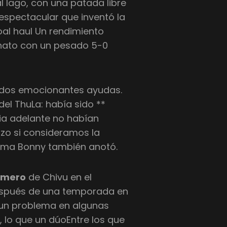
l lago, con una patada libre
espectacular que inventó la
goal haul Un rendimiento
nato con un pesado 5-0
n dos emocionantes ayudas.
del ThuLa: había sido **
ia adelante no habían
zo si consideramos la
irma Bonny también anotó.
imero
de Chivu en el
espués de una temporada en
 un problema en algunas
 lo que un dúoEntre los que