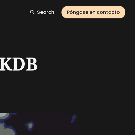
Search
Póngase en contacto
 KDB