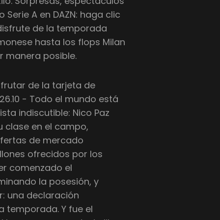
tilo. Sorpresas, espectáculos
o Serie A en DAZN: haga clic
 disfrute de la temporada
nese hasta los flops Milan
r manera posible.
rutar de la tarjeta de
/26.10 - Todo el mundo está
ta indiscutible: Nico Paz
su clase en el campo,
 ofertas de mercado
llones ofrecidos por los
er comenzado el
inando la posesión, y
r: una declaración
a temporada. Y fue el