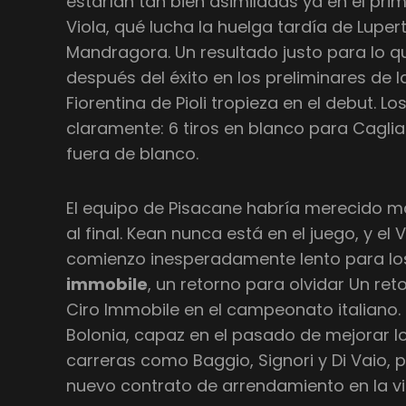
estarían tan bien asimiladas ya en el pr
Viola, qué lucha la huelga tardía de Lupert
Mandragora. Un resultado justo para lo q
después del éxito en los preliminares de l
Fiorentina de Pioli tropieza en el debut. 
claramente: 6 tiros en blanco para Cagliar
fuera de blanco.
El equipo de Pisacane habría merecido m
al final. Kean nunca está en el juego, y el 
comienzo inesperadamente lento para los
immobile
, un retorno para olvidar Un ret
Ciro Immobile en el campeonato italiano. 
Bolonia, capaz en el pasado de mejorar l
carreras como Baggio, Signori y Di Vaio, 
nuevo contrato de arrendamiento en la vi