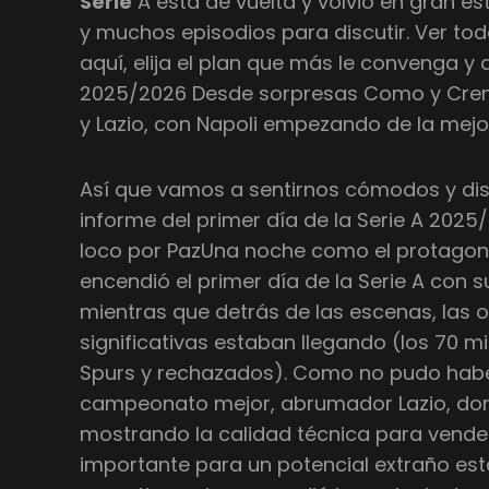
Serie
A está de vuelta y volvió en gran es
y muchos episodios para discutir. Ver tod
aquí, elija el plan que más le convenga y
2025/2026 Desde sorpresas Como y Cremo
y Lazio, con Napoli empezando de la mejo
Así que vamos a sentirnos cómodos y disf
informe del primer día de la Serie A 2025
loco por PazUna noche como el protagonis
encendió el primer día de la Serie A con 
mientras que detrás de las escenas, las
significativas estaban llegando (los 70 mi
Spurs y rechazados). Como no pudo hab
campeonato mejor, abrumador Lazio, dom
mostrando la calidad técnica para vende
importante para un potencial extraño est