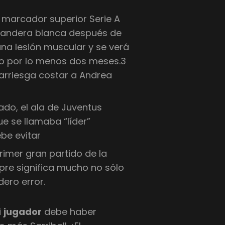
l marcador superior Serie A
bandera blanca después de
na lesión muscular y se verá
o por lo menos dos meses.3
 arriesga costar a Andrea
do, el ala de Juventus
e se llamaba “líder”
be evitar
rimer gran partido de la
pre significa mucho no sólo
dero error.
i
jugador
debe haber