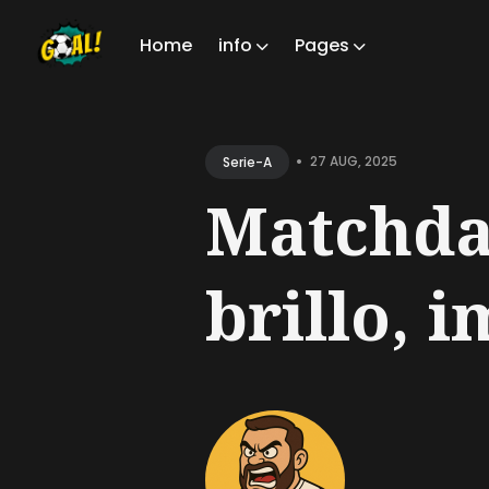
Home
info
Pages
Sear
for
•
27 AUG, 2025
Serie-A
Blog
Matchday
brillo, i