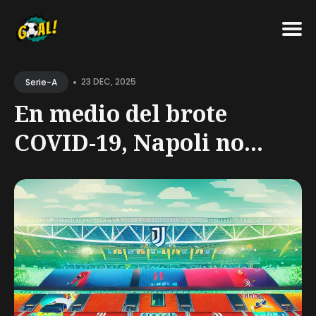
Search
•
for
23 DEC, 2025
Serie-A
Blog
En medio del brote
COVID-19, Napoli no...