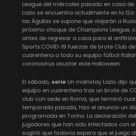
League del miércoles pasado en casa de L
Lazio se encuentra actualmente en la 12a 
las Águilas se supone que viajarán a Rus
próximo choque de Champions League, con
antes de regresar a casa para el anfitrió
Sports:COVID-19 fuerzas de brote Club de 
cuarentena a todo su equipo fútbol italia
coronavirus asustar este Halloween.
El sábado,
serie
Un mainstay Lazio dijo q
equipo en cuarentena tras un brote de COV
club con sede en Roma, que terminó cuarto
temporada pasada, hizo el anuncio un día
programada en Torino. La declaración del 
jugadores que han sido infectados con el
sugirió que todavía espera que el juego 