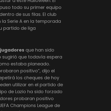
sustar a este Halloween. El
 puso todo su primer equipo
ntro de sus filas. El club
 la Serie A en la temporada
u partido de liga
s
jugadores
que han sido
o sugirió que todavía espera
como estaba planeado.
obaron positivo”, dijo el
epetirá los cheques de hoy
eden utilizar en el partido de
ipo de Lazio ha sido forzado
dores probaran positivo
a UEFA Champions League de