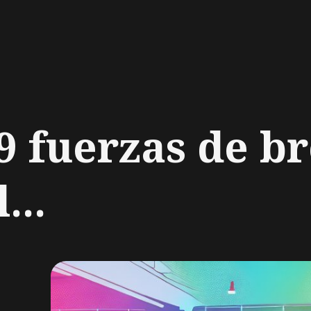
ch
 fuerzas de br
...