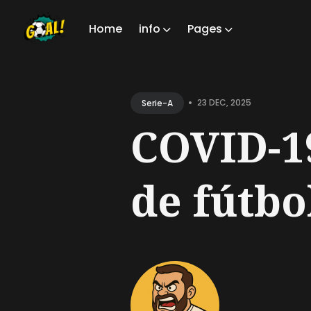
Home
info
Pages
Sear
for
•
23 DEC, 2025
Serie-A
Blog
COVID-19
de fútbol