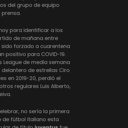
os del grupo de equipo
 prensa.
hoy para identificar a los
partido de mañana entre
ha sido forzado a cuarentena
n positivo para COVID-19.
ns League de media semana
l delantero de estrellas Ciro
es en 2019-20, perdió el
otros regulares Luis Alberto,
eiva.
lebrar, no sería la primera
de fútbol italiano esta
ular de título
juventus
fue