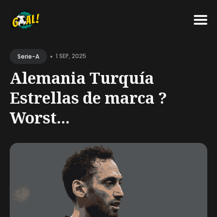
Search
•
for
1 SEP, 2025
Serie-A
Blog
Alemania Turquía
Estrellas de marca ?
Worst...