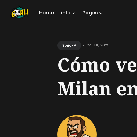
Home
info
Pages
Sear
for
•
24 JUL, 2025
Serie-A
Blog
Cómo ve
Milan en