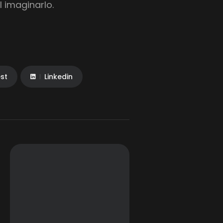
l imaginarlo.
est
Linkedin