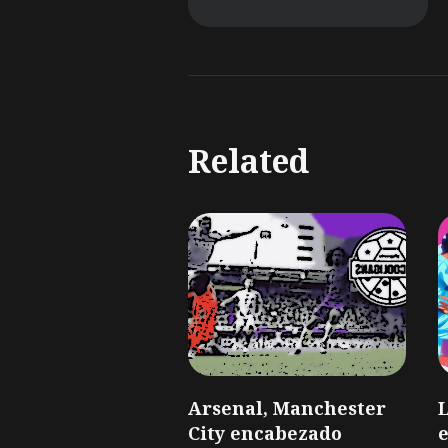
Related
Arsenal, Manchester
L
City encabezado
e