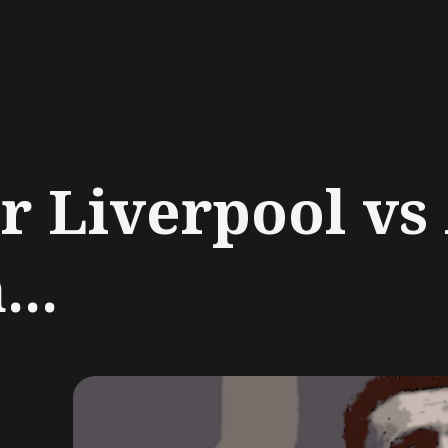
ch
r Liverpool vs
...