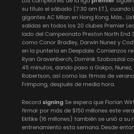
Los campeones de la liga
premier
siguen
su título el sábado (7:30 am ET), cuando 
gigantes AC Milan en Hong Kong. Más… Li
salidas en todos los 20 clubes Premier L
lado del Campeonato Preston North End 3
como Conor Bradley, Darwin Nunez y Cod
en la puntería en Deepdale. Comienzos r
Ryan Gravenberch, Dominik Szoboszlai co
45 minutos, dando paso a Gakpo, Nunez, 
Robertson, así como las firmas de verano
Frimpong, después de media hora.
Record
signing
Se espera que Florian Wi
firmar por más de $150 millones este vera
Ekitike (16 millones) también se unió a s
entrenamiento esta semana. Desde entonce