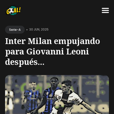
Search
•
for
30 JUN, 2025
Serie-A
Blog
Inter Milan empujando
para Giovanni Leoni
después...