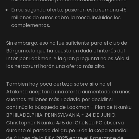
En su segunda oferta, pusieron esta semana 45
millones de euros sobre la mesa, incluidos los
complementos.
Sin embargo, eso no fue suficiente para el club de
Bérgamo, lo que ha puesto en duda el interés del
Inter por Lookman. Y la gran pregunta no es sólo si
los nerazzurri harán una oferta más alta.
También hay poca certeza sobre
si
o no el
Atalanta aceptaría una oferta aumentada en unos
cuantos millones más Todavía por decidir si
continúa la búsqueda de Lookman - Plan de Nkunku
BPHILADELPHIA, PENNSYLVANIA - 24 DE JUNIO:
Christopher Nkunku #18 del Chelsea FC observa
durante el partido del grupo D de la Copa Mundial
de Clubes de la FIFA 2025 entre el Esperance de