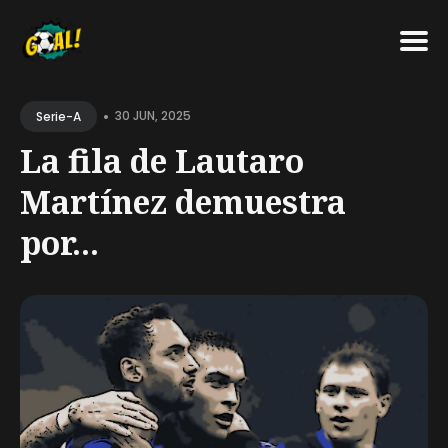
Search
•
for
30 JUN, 2025
Serie-A
Blog
La fila de Lautaro
Martínez demuestra
por...