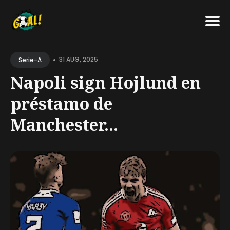
Search
•
for
31 AUG, 2025
Serie-A
Blog
Napoli sign Hojlund en
préstamo de
Manchester...