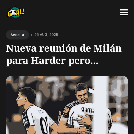
Search
•
for
25 AUG, 2025
Serie-A
Blog
Nueva reunión de Milán
para Harder pero...