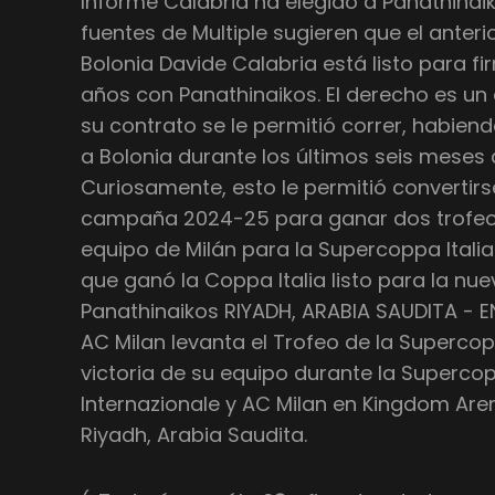
Informe Calabria ha elegido a Panathinai
fuentes de Multiple sugieren que el anteri
Bolonia Davide Calabria está listo para fi
años con Panathinaikos. El derecho es un
su contrato se le permitió correr, habie
a Bolonia durante los últimos seis meses
Curiosamente, esto le permitió convertirs
campaña 2024-25 para ganar dos trofeos
equipo de Milán para la Supercoppa Italia
que ganó la Coppa Italia listo para la nu
Panathinaikos RIYADH, ARABIA SAUDITA - E
AC Milan levanta el Trofeo de la Supercop
victoria de su equipo durante la Supercopa
Internazionale y AC Milan en Kingdom Are
Riyadh, Arabia Saudita.