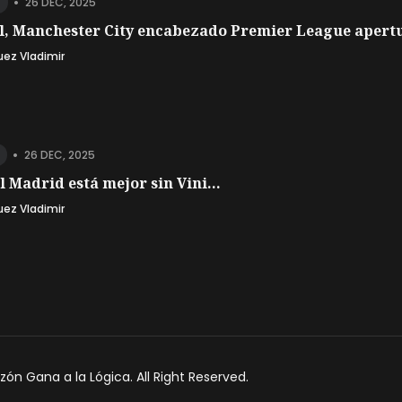
•
26 DEC, 2025
l, Manchester City encabezado Premier League apertu
uez Vladimir
•
26 DEC, 2025
l Madrid está mejor sin Vini...
uez Vladimir
azón Gana a la Lógica
. All Right Reserved.