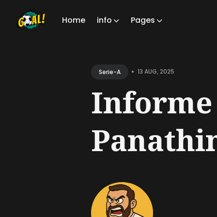
Home
info
Pages
Sear
for
•
13 AUG, 2025
Serie-A
Blog
Informe 
Panathin