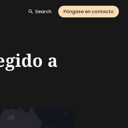
Search
Póngase en contacto
egido a