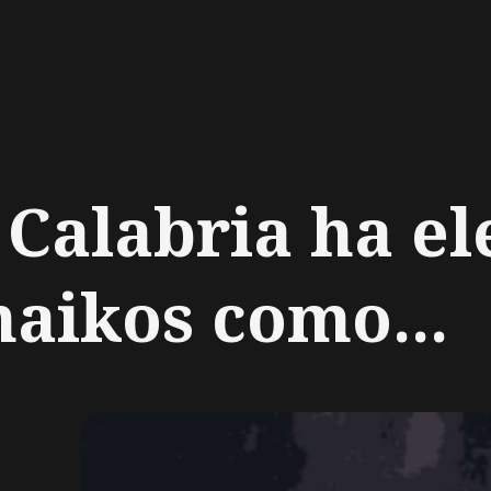
ch
Calabria ha el
aikos como...