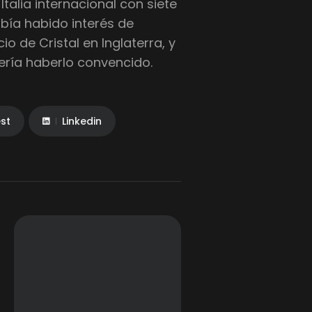
talia internacional con siete
ía habido interés de
cio de Cristal en Inglaterra, y
cería haberlo convencido.
est
Linkedin