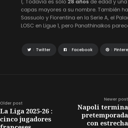
(. Todavía es sólo
28 años
de edad y una I
capas mayores a su nombre. También hab
Sassuolo y Fiorentina en la Serie A, el Pala
LOSC en Ligue 1, pero Panathinaikos pare
Twitter
Facebook
Pinter
Newer post
Older post
Napoli termina
La Liga 2025-26 :
pretemporada
cinco jugadores
con estrecha
franceses...