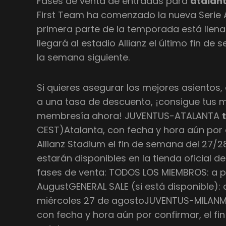
Fases de venta de entradas para
atalan
First Team ha comenzado la nueva Serie A 
primera parte de la temporada está llena
llegará al estadio Allianz el último fin d
la semana siguiente.
Si quieres asegurar los mejores asientos,
a una tasa de descuento, ¡consigue tus 
membresía ahora! JUVENTUS-ATALANTA
CEST)Atalanta, con fecha y hora aún por 
Allianz Stadium el fin de semana del 27/28
estarán disponibles en la tienda oficial d
fases de venta: TODOS LOS MIEMBROS: a par
AugustGENERAL SALE (si está disponible): a 
miércoles 27 de agostoJUVENTUS-MILANMila
con fecha y hora aún por confirmar, el fi