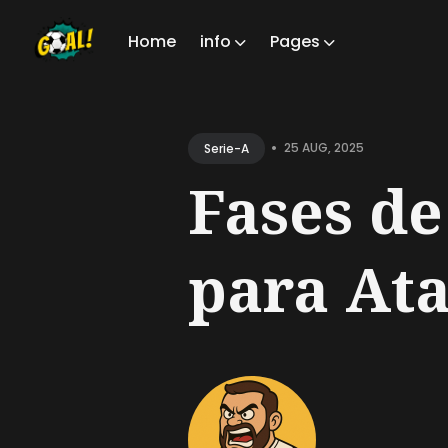
Home
info
Pages
Sear
for
•
25 AUG, 2025
Serie-A
Blog
Fases de
para Ata