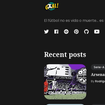
El fútbol no es vida o muerte...
Recent posts
Serie-A
Arsena
By
Rodríg