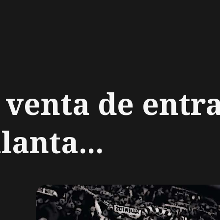
ch
 venta de entr
lanta...