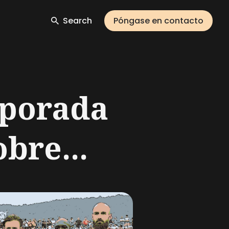
Search
Póngase en contacto
mporada
bre...