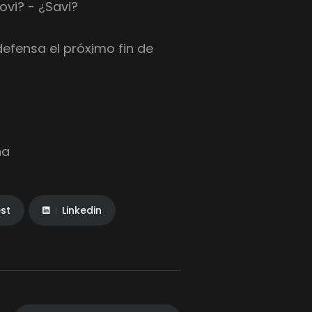
ovi? - ¿Savi?
defensa el próximo fin de
na
est
Linkedin