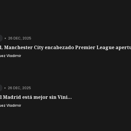
•
26 DEC, 2025
l, Manchester City encabezado Premier League apertu
uez Vladimir
•
26 DEC, 2025
l Madrid está mejor sin Vini...
uez Vladimir