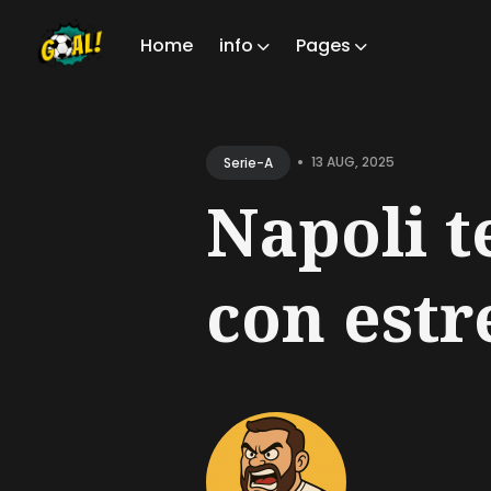
Home
info
Pages
Sear
for
•
13 AUG, 2025
Serie-A
Blog
Napoli 
con estr