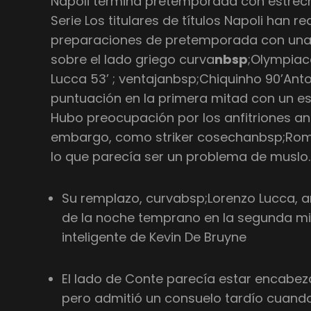
Napoli termina pretemporada con estrech
Serie Los titulares de títulos Napoli han 
preparaciones de pretemporada con una e
sobre el lado griego curva
nbsp
;Olympiaco
Lucca 53’ ; ventajanbsp;Chiquinho 90’Anto
puntuación en la primera mitad con un es
Hubo preocupación por los anfitriones an
embargo, como striker cosechanbsp;Rome
lo que parecía ser un problema de muslo.
Su remplazo, curvabsp;Lorenzo Lucca, a
de la noche temprano en la segunda mi
inteligente de Kevin De Bruyne
El lado de Conte parecía estar encabe
pero admitió un consuelo tardío cuando e