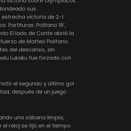
a victoria sobre Olympiacos
redondeado sus
strecha victoria de 2-1
s. Partituras: Politano 16’,
nio El lado de Conte abrió la
fuerzo de Matteo Politano.
tes del descanso, sin
lu Lukaku fue forzado con
notó el segundo y último gol
tad, después de un juego
zando una sábana limpia,
l reloj se fijó en el tiempo