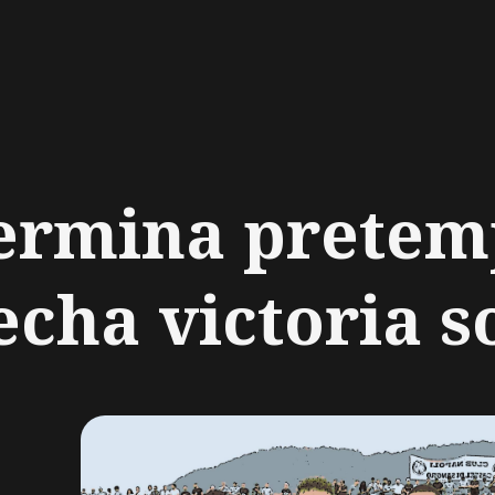
ch
termina prete
echa victoria so