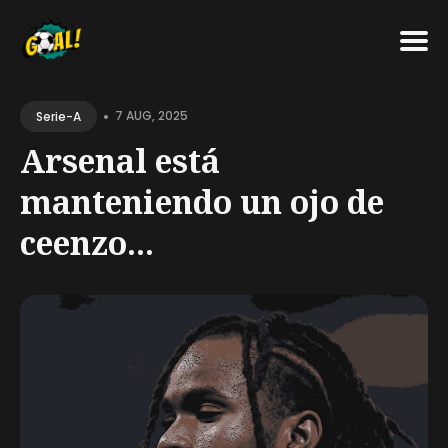
Search
•
for
7 AUG, 2025
Serie-A
Blog
Arsenal está
manteniendo un ojo de
ceenzo...