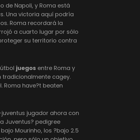
lo de Napoli, y Roma está
. Una victoria aquí podría
ntos. Roma recordará la
ojó a cuarto lugar por sólo
roteger su territorio contra
fútbol
juegos
entre Roma y
n tradicionalmente cagey.
el. Roma have?t beaten
-juventus jugador ahora con
da Juventus? pedigree
ajo Mourinho, los ?bajo 2.5
ión, pero sólo un objetivo