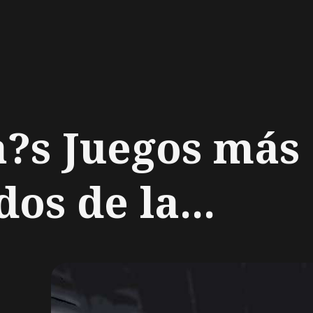
ch
?s Juegos más
os de la...