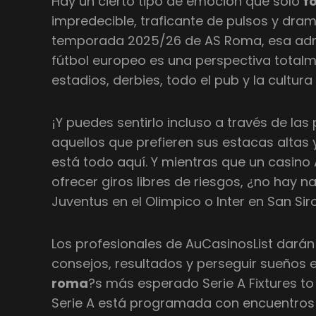
Hay un cierto tipo de emoción que sólo
f
impredecible, traficante de pulsos y dram
temporada 2025/26 de AS Roma, esa adren
fútbol europeo es una perspectiva totalme
estadios, derbies, todo el pub y la cultura 
¡Y puedes sentirlo incluso a través de la
aquellos que prefieren sus estacas altas
está todo aquí. Y mientras que un casino
ofrecer giros libres de riesgos, ¿no hay 
Juventus en el Olimpico o Inter en San Siro
Los profesionales de AuCasinosList darán
consejos, resultados y perseguir sueños
roma
?s más esperado Serie A Fixtures t
Serie A está programada con encuentros