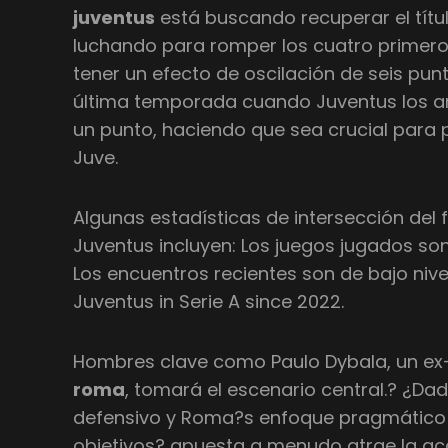
juventus
está buscando recuperar el títu
luchando para romper los cuatro primeros
tener un efecto de oscilación de seis pu
última temporada cuando Juventus los arr
un punto, haciendo que sea crucial para p
Juve.
Algunas estadísticas de intersección del 
Juventus incluyen: Los juegos jugados so
Los encuentros recientes son de bajo niv
Juventus in Serie A since 2022.
Hombres clave como Paulo Dybala, un ex
roma
, tomará el escenario central.? ¿Da
defensivo y Roma?s enfoque pragmático b
objetivos? apuesta a menudo atrae la acc