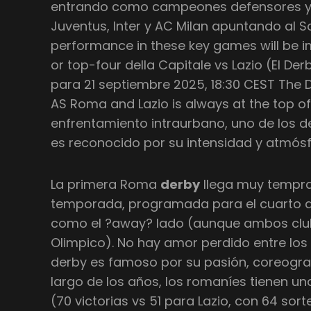
entrando como campeones defensores y r
Juventus, Inter y AC Milan apuntando al 
performance in these key games will be im
or top-four della Capitale vs Lazio (El 
para 21 septiembre 2025, 18:30 CEST The 
AS Roma and Lazio is always at the top of 
enfrentamiento intraurbano, uno de los de
es reconocido por su intensidad y atmósfe
La primera Roma
derby
llega muy tempra
temporada, programada para el cuarto d
como el ?away? lado (aunque ambos clu
Olimpico). No hay amor perdido entre los 
derby es famoso por su pasión, coreograf
largo de los años, los romaníes tienen una
(70 victorias vs 51 para Lazio, con 64 sor