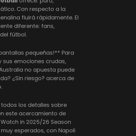
ootball
ofrece: puro,
ático. Con respecto a la
alina fluirá rápidamente. El
nte diferente: fans,
del fútbol.
s pantallas pequeñas!** Para
 y sus emociones crudas,
 Australia no apuesta puede
nada? ¿Sin riesgo? acerca de
.
 todos los detalles sobre
 en este acercamiento de
o Watch in 2025/26 Season
 muy esperados, con Napoli