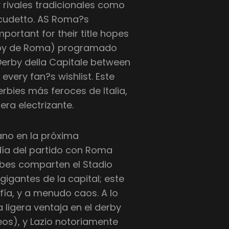
ivales tradicionales como
Scudetto. AS Roma?s
portant for their title hopes
Derby de Roma) programado
Derby della Capitale between
every fan?s wishlist. Este
rbies más feroces de Italia,
ra electrizante.
no en la próxima
ía del partido con Roma
bes comparten el Stadio
gigantes de la capital; este
ía, y a menudo caos. A lo
 ligera ventaja en el derby
teos), y Lazio notoriamente