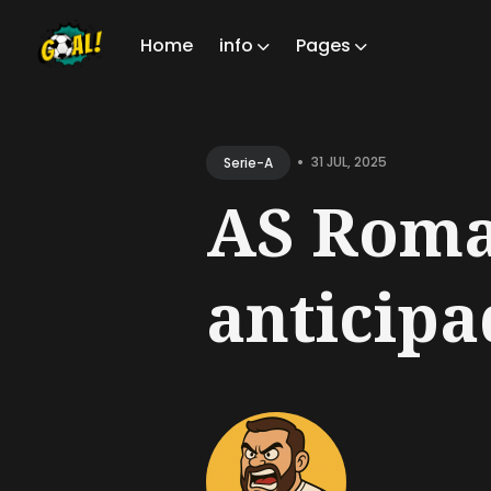
Home
info
Pages
Sear
for
•
31 JUL, 2025
Serie-A
Blog
AS Roma
anticipad