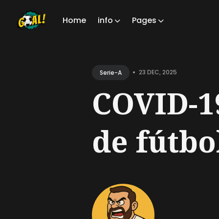
Home
info
Pages
Sear
for
•
23 DEC, 2025
Serie-A
Blog
COVID-19
de fútbol