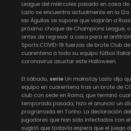
League del miércoles pasado en casa de L
Lazio se encuentra actualmente en la 12a 
las Águilas se supone que viajarán a Rus
próximo choque de Champions League, con
antes de regresar a casa para el anfitrió
Sports:COVID-19 fuerzas de brote Club de 
cuarentena a todo su equipo fútbol italia
coronavirus asustar este Halloween.
El sábado,
serie
Un mainstay Lazio dijo q
equipo en cuarentena tras un brote de COV
club con sede en Roma, que terminó cuarto
temporada pasada, hizo el anuncio un día
programada en Torino. La declaración del 
jugadores que han sido infectados con el
sugirió que todavía espera que el juego 