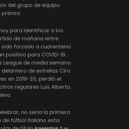
os del grupo de equipo
 prensa.
hoy para identificar a los
partido de mañana entre
ha sido forzado a cuarentena
n positivo para COVID-19.
ns League de media semana
l delantero de estrellas Ciro
es en 2019-20, perdió el
otros regulares Luis Alberto,
eiva.
lebrar, no sería la primera
de fútbol italiano esta
ular de título
juventus
fue