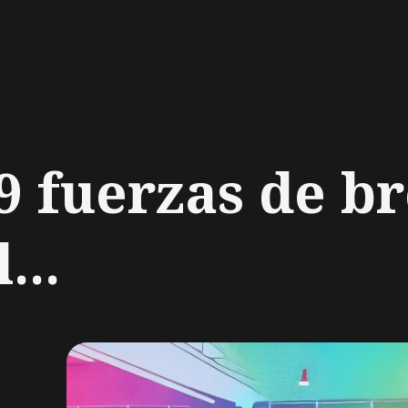
ch
 fuerzas de br
...