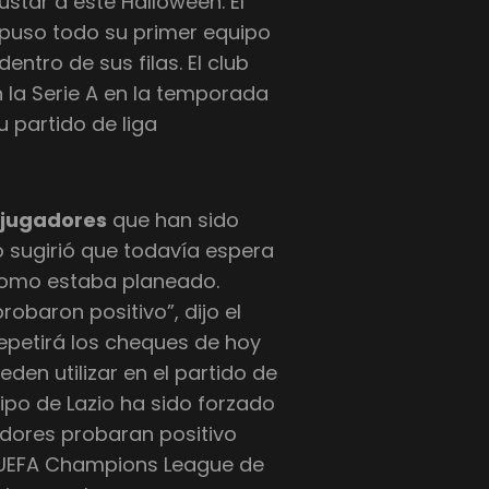
sustar a este Halloween. El
 puso todo su primer equipo
ntro de sus filas. El club
 la Serie A en la temporada
u partido de liga
s
jugadores
que han sido
o sugirió que todavía espera
como estaba planeado.
obaron positivo”, dijo el
epetirá los cheques de hoy
eden utilizar en el partido de
ipo de Lazio ha sido forzado
dores probaran positivo
a UEFA Champions League de