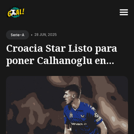
Search
•
for
28 JUN, 2025
Serie-A
Blog
Croacia Star Listo para
poner Calhanoglu en...