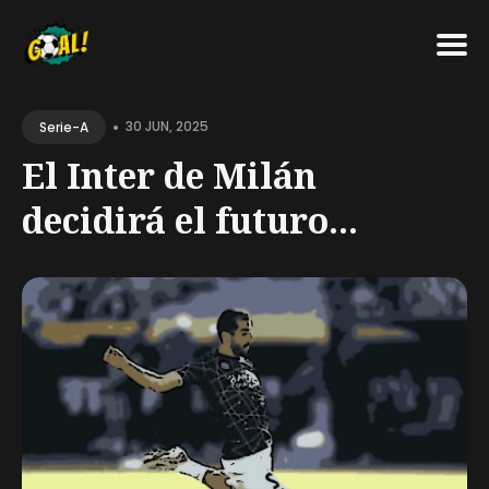
Search
•
for
30 JUN, 2025
Serie-A
Blog
El Inter de Milán
decidirá el futuro...