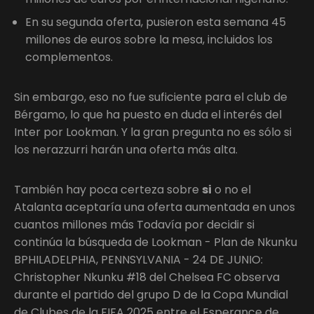
En su segunda oferta, pusieron esta semana 45
millones de euros sobre la mesa, incluidos los
complementos.
Sin embargo, eso no fue suficiente para el club de
Bérgamo, lo que ha puesto en duda el interés del
Inter por Lookman. Y la gran pregunta no es sólo si
los nerazzurri harán una oferta más alta.
También hay poca certeza sobre
si
o no el
Atalanta aceptaría una oferta aumentada en unos
cuantos millones más Todavía por decidir si
continúa la búsqueda de Lookman - Plan de Nkunku
BPHILADELPHIA, PENNSYLVANIA - 24 DE JUNIO:
Christopher Nkunku #18 del Chelsea FC observa
durante el partido del grupo D de la Copa Mundial
de Clubes de la FIFA 2025 entre el Esperance de