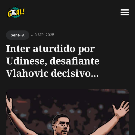
Search
•
for
3 SEP, 2025
Serie-A
Blog
Inter aturdido por
Udinese, desafiante
Vlahovic decisivo...