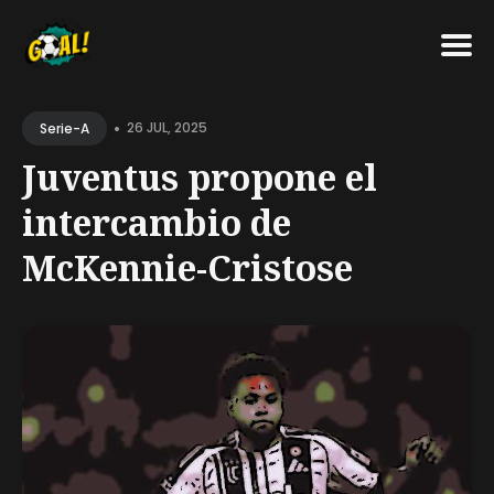
Search
•
for
26 JUL, 2025
Serie-A
Blog
Juventus propone el
intercambio de
McKennie-Cristose