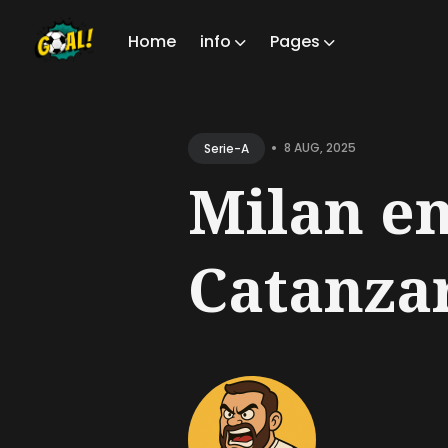
Home
info
Pages
Sear
for
•
8 AUG, 2025
Serie-A
Blog
Milan en
Catanzar