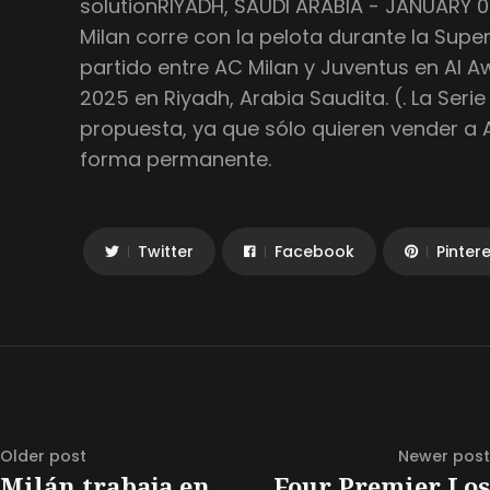
solutionRIYADH, SAUDI ARABIA - JANUARY 
Milan corre con la pelota durante la Supe
partido entre AC Milan y Juventus en Al A
2025 en Riyadh, Arabia Saudita. (. La Ser
propuesta, ya que sólo quieren vender a A
forma permanente.
Twitter
Facebook
Pinter
Older post
Newer post
Milán trabaja en
Four Premier Los