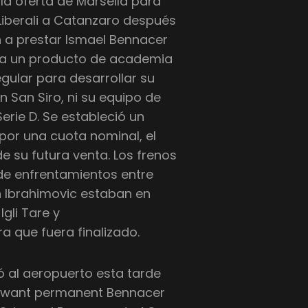
la oferta de Marsella para
Liberali a Catanzaro después
n a prestar Ismael Bennacer
era un producto de academia
gular para desarrollar su
n San Siro, ni su equipo de
erie D. Se estableció un
por una cuota nominal, el
e su futura venta. Los frenos
de enfrentamientos entre
an Ibrahimovic estaban en
gli Tare y
 que fuera finalizado.
ó al aeropuerto esta tarde
 want permanent Bennacer