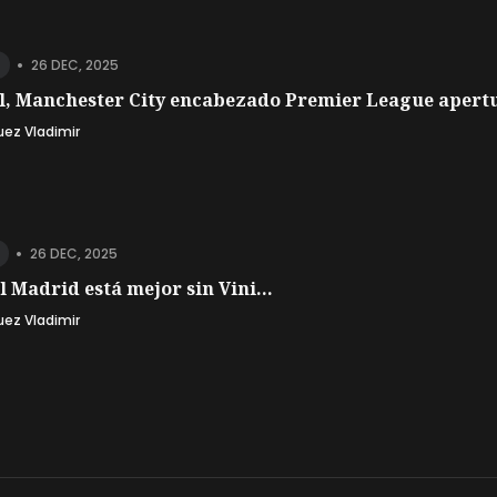
•
26 DEC, 2025
l, Manchester City encabezado Premier League apertu
uez Vladimir
•
26 DEC, 2025
l Madrid está mejor sin Vini...
uez Vladimir