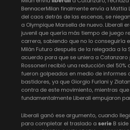
Milan envía
liberali
a Catanzaro, rechaza 
BennacerMilan finalmente envía a Mattia 
del caos detrás de las escenas, se niega
a Olympique Marsella de nuevo. Liberali 
juvenil que quería más tiempo de juego re
carrera, sabiendo que no lo conseguiría e
Milán Futuro después de la relegada a la S
acuerdo para que se uniera a Catanzaro 
Rossoneri recibió una reducción del 50% d
fueron golpeados en medio de informes 
bastidores, ya que Giorgio Furlani y Zlat
contra de este movimiento, mientras que I
fundamentalmente Liberali empujaron para
Liberali ganó ese argumento, cuando lleg
para completar el traslado a
serie
B side