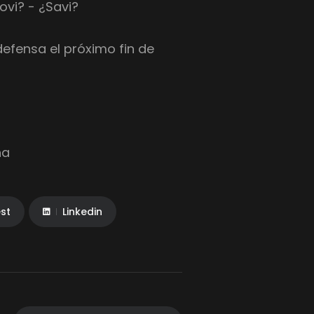
ovi? - ¿Savi?
defensa el próximo fin de
na
est
Linkedin