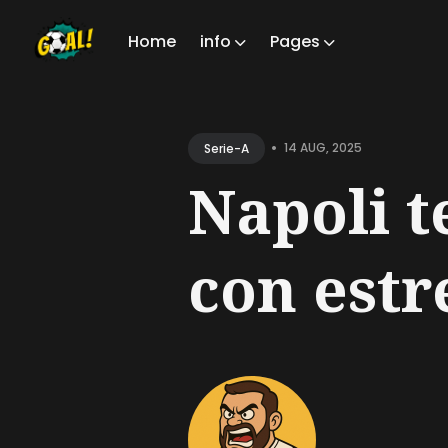
Home
info
Pages
Sear
for
•
14 AUG, 2025
Serie-A
Blog
Napoli 
con estr