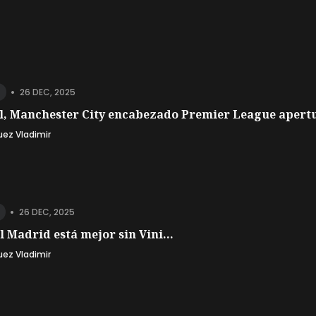
•
26 DEC, 2025
l, Manchester City encabezado Premier League apertu
uez Vladimir
•
26 DEC, 2025
l Madrid está mejor sin Vini...
uez Vladimir