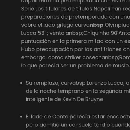
Napoli termina pretemporada con estrech
Serie Los titulares de títulos Napoli han 
preparaciones de pretemporada con una e
sobre el lado griego curva
nbsp
;Olympiaco
Lucca 53’ ; ventajanbsp;Chiquinho 90’Anto
puntuación en la primera mitad con un es
Hubo preocupación por los anfitriones an
embargo, como striker cosechanbsp;Rome
lo que parecía ser un problema de muslo.
Su remplazo, curvabsp;Lorenzo Lucca, a
de la noche temprano en la segunda mi
inteligente de Kevin De Bruyne
El lado de Conte parecía estar encabe
pero admitió un consuelo tardío cuando e