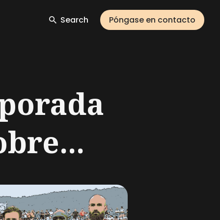
Search
Póngase en contacto
mporada
bre...