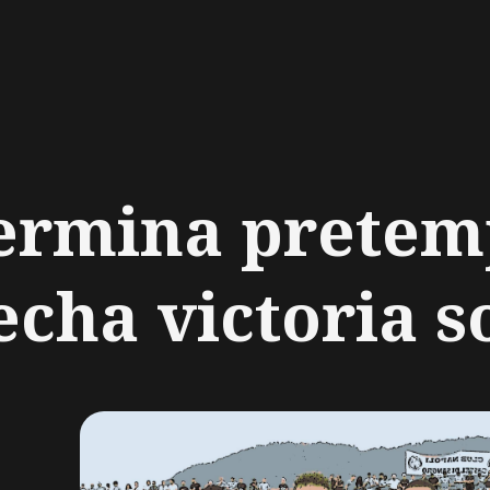
ch
termina prete
echa victoria so