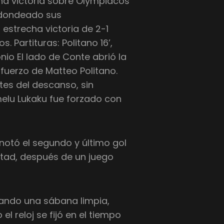
a victoria sobre Olympiacos
redondeado sus
strecha victoria de 2-1
s. Partituras: Politano 16’,
nio El lado de Conte abrió la
fuerzo de Matteo Politano.
tes del descanso, sin
lu Lukaku fue forzado con
notó el segundo y último gol
tad, después de un juego
zando una sábana limpia,
l reloj se fijó en el tiempo