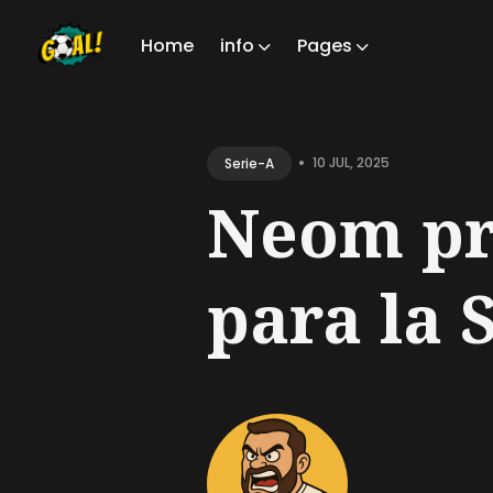
Home
info
Pages
Sear
for
•
10 JUL, 2025
Serie-A
Blog
Neom pr
para la S