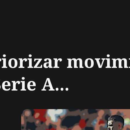
ch
iorizar movim
erie A...