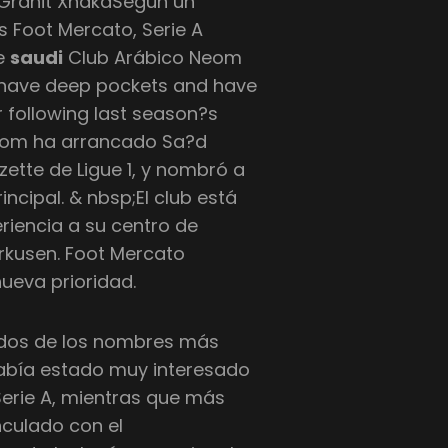
t Granit XhakaSegún un
s Foot Mercato, Serie A
de
saudi
Club Arábico Neom
e have deep pockets and have
 following last season?s
Neom ha arrancado Sa?d
ette de Ligue 1, y nombró a
ncipal. & nbsp;El club está
riencia a su centro de
erkusen. Foot Mercato
nueva prioridad.
 dos de los nombres más
 había estado muy interesado
 Serie A, mientras que más
nculado con el