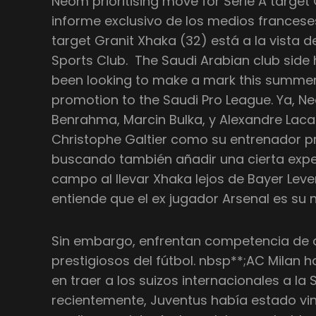
Neom prioritising move for Serie A targe
informe exclusivo de los medios francese
target Granit Xhaka (32) está a la vista 
Sports Club. The Saudi Arabian club sid
been looking to make a mark this summer
promotion to the Saudi Pro League. Ya, 
Benrahma, Marcin Bulka, y Alexandre Lacaz
Christophe Galtier como su entrenador pri
buscando también añadir una cierta expe
campo al llevar Xhaka lejos de Bayer Lev
entiende que el ex jugador Arsenal es su 
Sin embargo, enfrentan competencia de
prestigiosos del fútbol. nbsp**;AC Milan
en traer a los suizos internacionales a la
recientemente, Juventus había estado vi