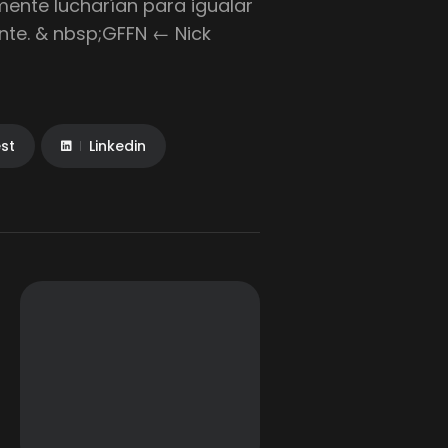
nte lucharían para igualar
nte. & nbsp;GFFN ← Nick
est
Linkedin