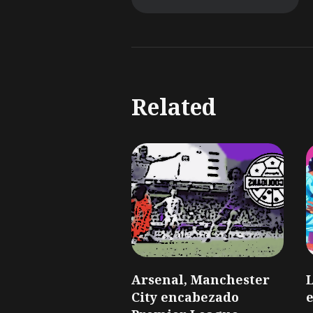
Related
Arsenal, Manchester
L
City encabezado
e