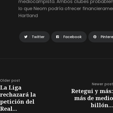
mediocampista. Ambos clubes probableme
lo que Neom podría ofrecer financierame
Hartland
Twitter
Facebook
Pinter
Older post
Newer post
La Liga
Retegui y más:
rechazará la
más de medio
petición del
billón...
Real...