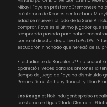
Historia porOfficial tención Cremonese s
Mikayil Faye en préstamoCremonese ha a
préstamos de Rennes centro-back Mikayil 
edad se mueven al lado de la Serie A inc
comprar. Faye es el último jugador que se
temporada pasada para haber encontrad
como el director deportivo Lo?c D?sir? fu
escuadrón hinchado que heredó de su pre
El estudiante de Barcelona** no encontró
apareció 11 veces para los bretones la te
tiempo de juego de Faye ha disminuido 
Rennes firmó Anthony Rouault y Lilian Bras
Les Rouge
et Noir indulgenbsp;also recal
préstamo en Ligue 2 lado Clermont. El in