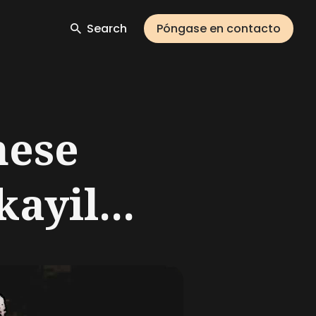
Search
Póngase en contacto
nese
ayil...