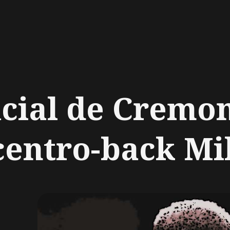
ch
icial de Cremo
entro-back Mik