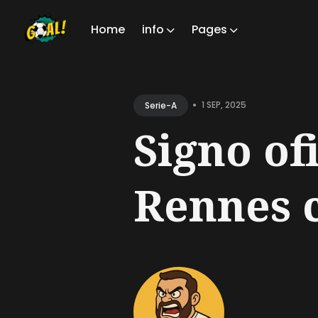
Home
info
Pages
Sear
for
•
1 SEP, 2025
Serie-A
Blog
Signo of
Rennes c