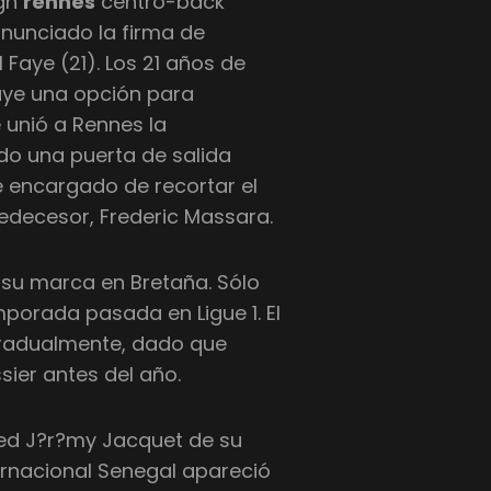
ign
rennes
centro-back
nunciado la firma de
Faye (21). Los 21 años de
luye una opción para
 unió a Rennes la
o una puerta de salida
e encargado de recortar el
decesor, Frederic Massara.
 su marca en Bretaña. Sólo
mporada pasada en Ligue 1. El
gradualmente, dado que
sier antes del año.
led J?r?my Jacquet de su
ternacional Senegal apareció