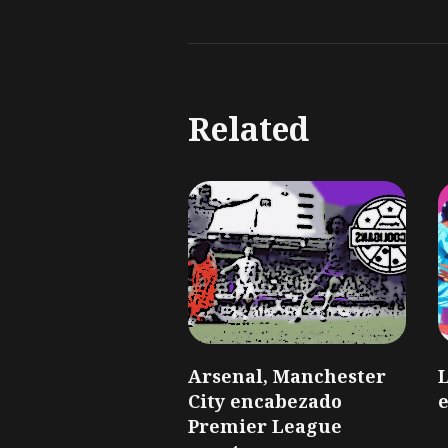
Related
Arsenal, Manchester
L
City encabezado
e
Premier League