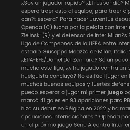
¿Soy un jugador rápido? ¿Él respondió? Me
espero traer esto al equipo, para traer al
can?t espera? Para hacer Juventus debutR
Openda (C) lucha por la pelota con Inter
Zielinski (R) y el defensor de Inter Milan?
Liga de Campeones de la UEFA entre Inter M
estadio Giuseppe Meazza de Milán, Italia
¿EPA-EFE/Daniel Dal Zennaro? Sé un poco s
mucho esta liga, ¿y he jugado contra un p
huelguista concluyó? No es fácil jugar en 
muchos buenos equipos y fuertes defensas
puedo esperar a jugar mi primer
juego
pa
marcó 41 goles en 93 apariciones para RB 
hizo su debut en Bélgica en 2022 y ha ma
apariciones internacionales * Openda po
en el próximo juego Serie A contra Inter en