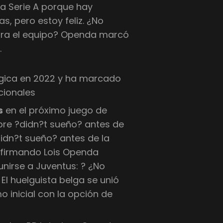
la Serie A porque hay
, pero estoy feliz. ¿No
ara el equipo? Openda marcó
.
élgica en 2022 y ha marcado
cionales
s
en el próximo juego de
mbre ?didn?t sueño? antes de
idn?t sueño? antes de la
 firmando Lois Openda
nirse a Juventus: ? ¿No
El huelguista belga se unió
o inicial con la opción de