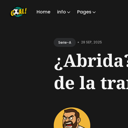
Home
info
Pages
Sear
for
•
28 SEP, 2025
Serie-A
Blog
¿Abrida
de la tra