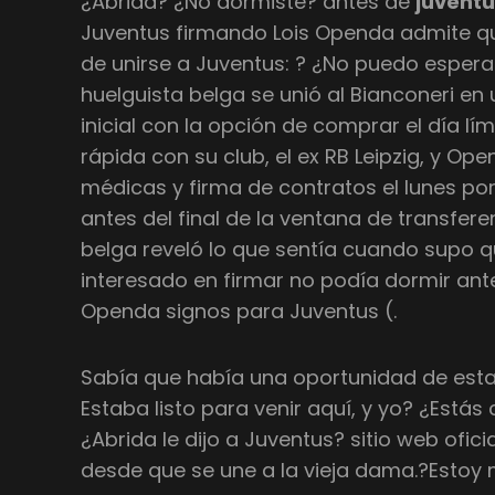
¿Abrida? ¿No dormiste? antes de
juvent
Juventus firmando Lois Openda admite q
de unirse a Juventus: ? ¿No puedo esperar
huelguista belga se unió al Bianconeri e
inicial con la opción de comprar el día lí
rápida con su club, el ex RB Leipzig, y Op
médicas y firma de contratos el lunes po
antes del final de la ventana de transfere
belga reveló lo que sentía cuando supo 
interesado en firmar no podía dormir ant
Openda signos para Juventus (.
Sabía que había una oportunidad de esta
Estaba listo para venir aquí, y yo? ¿Estás
¿Abrida le dijo a Juventus? sitio web ofici
desde que se une a la vieja dama.?Estoy m