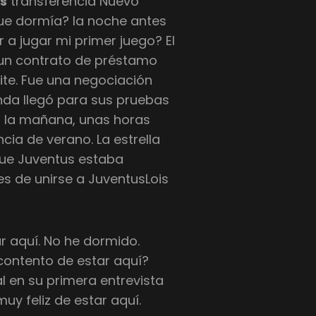
us
transferencia Nuevo
ue dormía? la noche antes
 a jugar mi primer juego? El
n un contrato de préstamo
mite. Fue una negociación
enda llegó para sus pruebas
r la mañana, unas horas
ncia de verano. La estrella
que Juventus estaba
es de unirse a JuventusLois
r aquí. No he dormido.
 contento de estar aquí?
al en su primera entrevista
uy feliz de estar aquí.