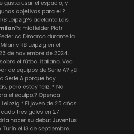
 gusta usar el espacio, y
gunos objetivos para el ?
B Leipzig?s adelante Lois
milan
?s midfielder Piotr
s Federico Dimarco durante la
ilan y RB Leipzig en el
, 26 de noviembre de 2024.
obre el fútbol italiano. Veo
ar de equipos de Serie A? ¿El
la Serie A porque hay
, pero estoy feliz. * No
ra el equipo.? Openda
Leipzig * El joven de 25 años
rcado tres goles en 27
dría hacer su debut Juventus
 Turín el 13 de septiembre.