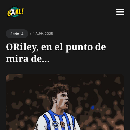
Search
•
for
1 AUG, 2025
Serie-A
Blog
ORiley, en el punto de
mira de...