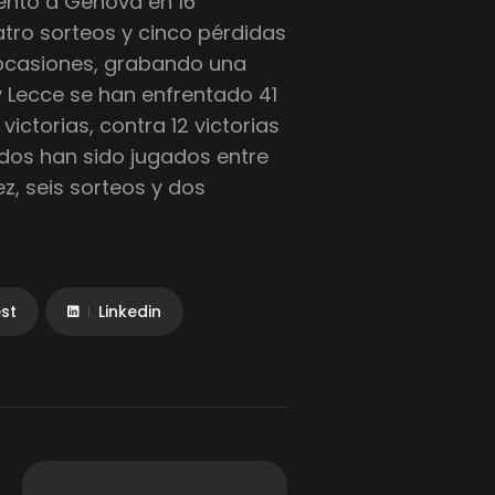
rentó a Génova en 16
uatro sorteos y cinco pérdidas
s ocasiones, grabando una
 Lecce se han enfrentado 41
victorias, contra 12 victorias
rtidos han sido jugados entre
, seis sorteos y dos
est
Linkedin