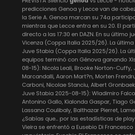
PREVISTA Silencio
genoa
vs Lecce - notici
predicciones Genoa y Lecce van de cabe
la Serie A. Genoa marcan su 74a particip
mientras que Lecce entra en su 20. El par
directo a las 17:30 en DAZN. En su último
Vicenza (Coppa Italia 2025/26). La última
Juve Stabia (Coppa Italia 2025/26). La úl
equipos terminó con Génova ganando XI
08-15): Nicola Leali, Brooke Norton-Cuffy
Marcandalli, Aaron Mart?n, Morten Frendrup
Carboni, Nicolae Stanciu, Albert Gronbae
Juve Stabia 2025-08-15): Wladimiro Falco
Antonino Gallo, Kialonda Gaspar, Tiago Ga
Lassana Coulibaly, Balthazar Pierret, Lame
¿Sabías que… por las estadísticas de pl
Vieira se enfrentó a Eusebio Di Francesco