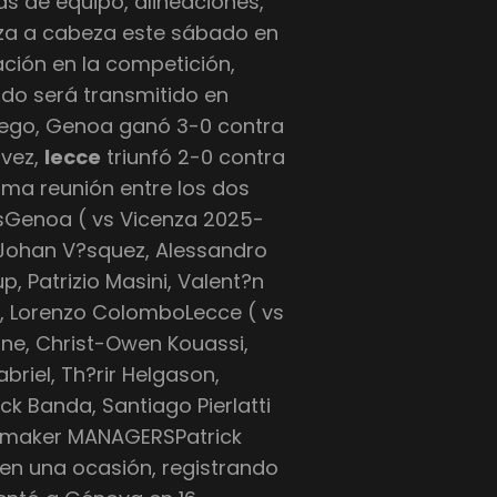
as de equipo, alineaciones,
za a cabeza este sábado en
ación en la competición,
tido será transmitido en
 juego, Genoa ganó 3-0 contra
 vez,
lecce
triunfó 2-0 contra
tima reunión entre los dos
sGenoa ( vs Vicenza 2025-
, Johan V?squez, Alessandro
, Patrizio Masini, Valent?n
k, Lorenzo ColomboLecce ( vs
ne, Christ-Owen Kouassi,
briel, Th?rir Helgason,
ck Banda, Santiago Pierlatti
aymaker MANAGERSPatrick
 en una ocasión, registrando