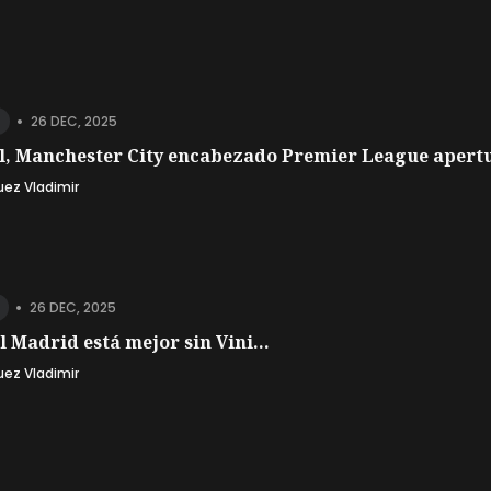
•
26 DEC, 2025
l, Manchester City encabezado Premier League apertu
uez Vladimir
•
26 DEC, 2025
l Madrid está mejor sin Vini...
uez Vladimir