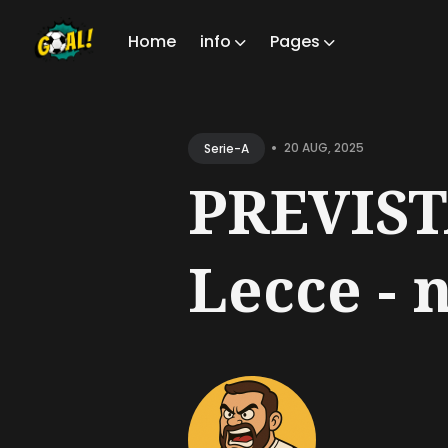
Home
info
Pages
Sear
for
•
20 AUG, 2025
Serie-A
Blog
PREVIST
Lecce - n