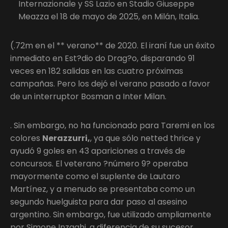
Internazionale y SS Lazio en Stadio Giuseppe
Meazza el 18 de mayo de 2025, en Milán, Italia.
(.72m en el ** verano** de 2020. El iraní fue un éxito
inmediato en Est?dio do Drag?o, disparando 91
veces en 182 salidas en las cuatro próximas
campañas. Pero los dejó el verano pasado a favor
de un interruptor Bosman a Inter Milan.
. Sin embargo, no ha funcionado para Taremi en los
colores
Nerazzurri,
, ya que sólo netted thrice y
ayudó 9 goles en 43 apariciones a través de
concursos. El veterano ?número 9? operaba
mayormente como el suplente de Lautaro
Martínez, y a menudo se presentaba como un
segundo huelguista para dar paso al asesino
argentino. Sin embargo, fue utilizado ampliamente
por Simone Inzaghi, a diferencia de su sucesor,