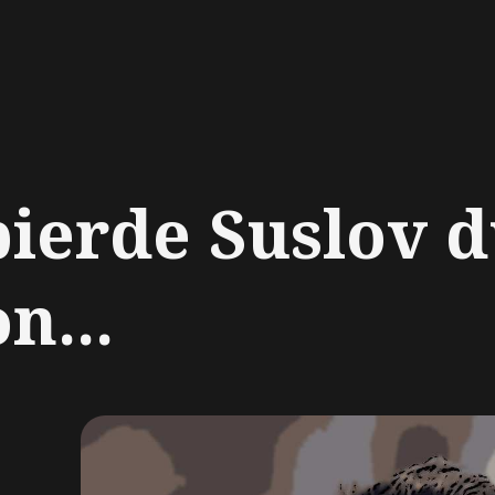
ch
ierde Suslov d
n...