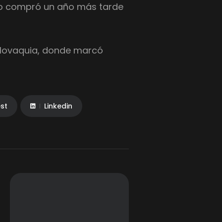
go compró un año más tarde
lovaquia, donde marcó
est
Linkedin