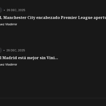
•
26 DEC, 2025
l, Manchester City encabezado Premier League apertu
uez Vladimir
•
26 DEC, 2025
l Madrid está mejor sin Vini...
uez Vladimir