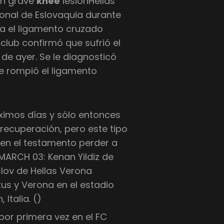
on grave
knee
lesiónHellas
onal de Eslovaquia durante
a el ligamento cruzado
 club confirmó que sufrió el
de ayer. Se le diagnosticó
ue rompió el ligamento
óximos días y sólo entonces
recuperación, pero este tipo
s en el testamento perder a
MARCH 03: Kenan Yildiz de
lov de Hellas Verona
tus y Verona en el estadio
Italia. ()
por primera vez en el FC