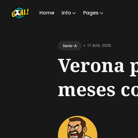
Home
info
Pages
Sear
for
•
17 AUG, 2025
Serie-A
Blog
Verona p
meses co