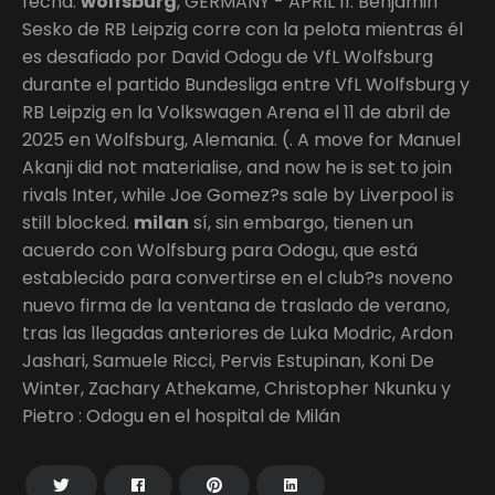
fecha.
wolfsburg
, GERMANY - APRIL 11: Benjamin
Sesko de RB Leipzig corre con la pelota mientras él
es desafiado por David Odogu de VfL Wolfsburg
durante el partido Bundesliga entre VfL Wolfsburg y
RB Leipzig en la Volkswagen Arena el 11 de abril de
2025 en Wolfsburg, Alemania. (. A move for Manuel
Akanji did not materialise, and now he is set to join
rivals Inter, while Joe Gomez?s sale by Liverpool is
still blocked.
milan
sí, sin embargo, tienen un
acuerdo con Wolfsburg para Odogu, que está
establecido para convertirse en el club?s noveno
nuevo firma de la ventana de traslado de verano,
tras las llegadas anteriores de Luka Modric, Ardon
Jashari, Samuele Ricci, Pervis Estupinan, Koni De
Winter, Zachary Athekame, Christopher Nkunku y
Pietro : Odogu en el hospital de Milán