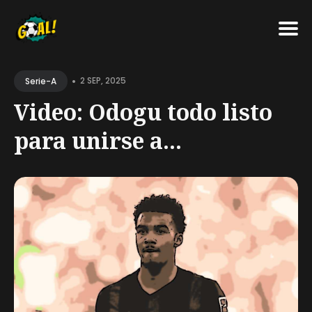
Search
•
for
2 SEP, 2025
Serie-A
Blog
Video: Odogu todo listo
para unirse a...