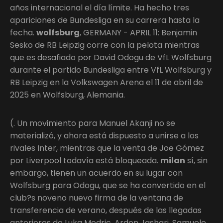
años internacional el día límite. Ha hecho tres
apariciones de Bundesliga en su carrera hasta la
fecha.
wolfsburg
, GERMANY - APRIL 11: Benjamin
Sesko de RB Leipzig corre con la pelota mientras
que es desafiado por David Odogu de VfL Wolfsburg
durante el partido Bundesliga entre VfL Wolfsburg y
RB Leipzig en la Volkswagen Arena el 11 de abril de
2025 en Wolfsburg, Alemania.
(. Un movimiento para Manuel Akanji no se
materializó, y ahora está dispuesto a unirse a los
rivales Inter, mientras que la venta de Joe Gómez
por Liverpool todavía está bloqueada.
milan
sí, sin
embargo, tienen un acuerdo en su lugar con
Wolfsburg para Odogu, que se ha convertido en el
club?s noveno nuevo firma de la ventana de
transferencia de verano, después de las llegadas
anteriores de Luka Modric, Ardon Jashari, Samuele