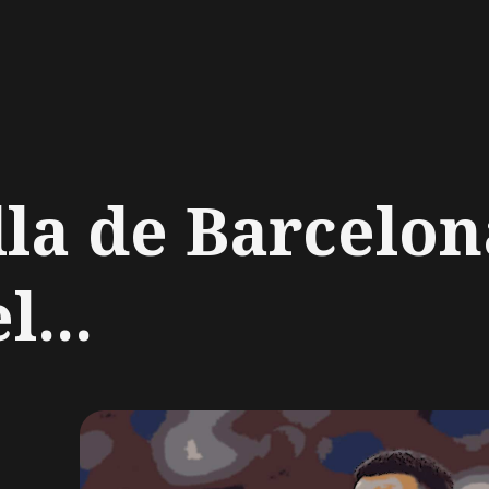
ch
lla de Barcelon
...