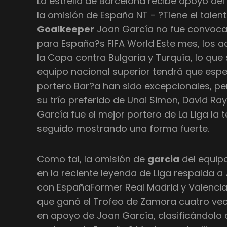
La estrella de Barcelona recibe apoyo del
la omisión de España NT - ?Tiene el talent
Goalkeeper
Joan García no fue convocad
para España?s FIFA World Este mes, los a
la Copa contra Bulgaria y Turquía, lo que 
equipo nacional superior tendrá que espe
portero Bar?a han sido excepcionales, pe
su trío preferido de Unai Simon, David Ra
García fue el mejor portero de La Liga l
seguido mostrando una forma fuerte.
Como tal, la omisión de
garcia
del equip
en la reciente leyenda de Liga respalda a
con EspañaFormer Real Madrid y Valencia
que ganó el Trofeo de Zamora cuatro vece
en apoyo de Joan García, clasificándolo