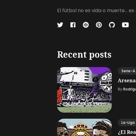
El fútbol no es vida o muerte...
Recent posts
Serie-A
Arsena
By
Rodríg
La-Liga
¿El Rea