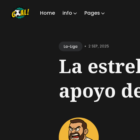
Home
info
Pages
Sear
for
•
2 SEP, 2025
La-Liga
Blog
La estre
apoyo del