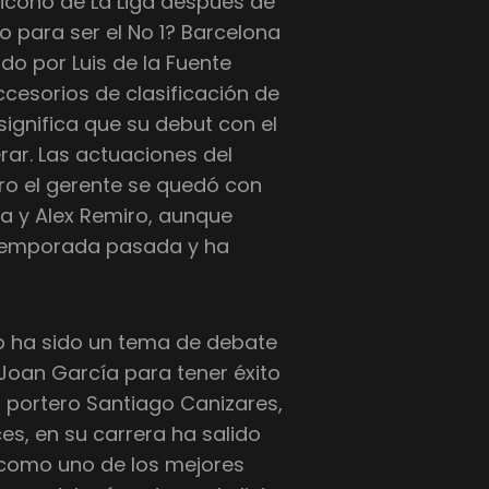
 icono de La Liga después de
o para ser el No 1? Barcelona
o por Luis de la Fuente
ccesorios de clasificación de
significa que su debut con el
rar. Las actuaciones del
ro el gerente se quedó con
ya y Alex Remiro, aunque
a temporada pasada y ha
o ha sido un tema de debate
 Joan García para tener éxito
 portero Santiago Canizares,
s, en su carrera ha salido
 como uno de los mejores