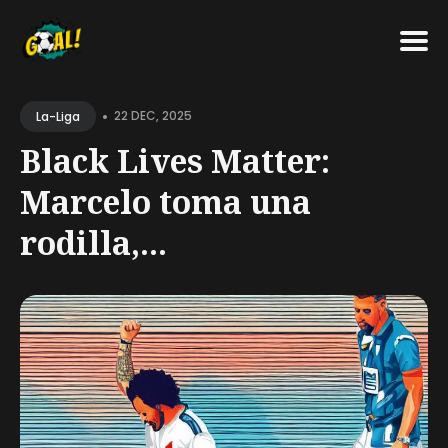
Search
•
for
22 DEC, 2025
La-Liga
Blog
Black Lives Matter:
Marcelo toma una
rodilla,...