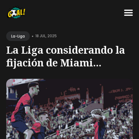
Search
•
for
18 JUL, 2025
La-Liga
Blog
La Liga considerando la
fijación de Miami...