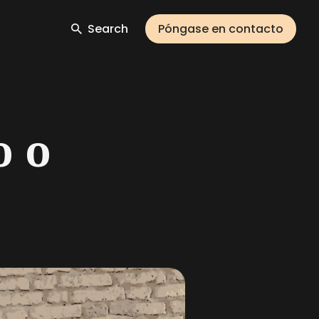
Search
Póngase en contacto
o o