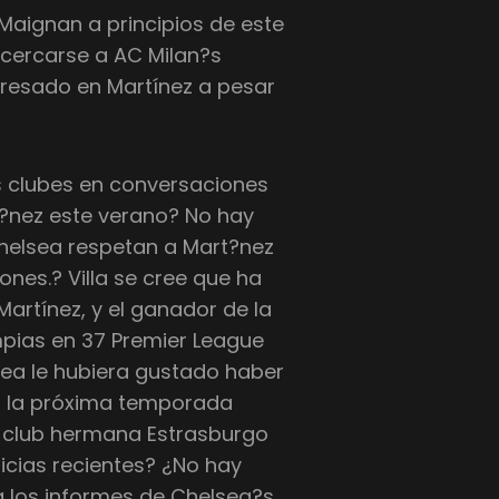
Maignan a principios de este
cercarse a AC Milan?s
eresado en Martínez a pesar
s clubes en conversaciones
t?nez este verano? No hay
elsea respetan a Mart?nez
ones.? Villa se cree que ha
artínez, y el ganador de la
pias en 37 Premier League
sea le hubiera gustado haber
o la próxima temporada
l club hermana Estrasburgo
icias recientes? ¿No hay
 los informes de Chelsea?s