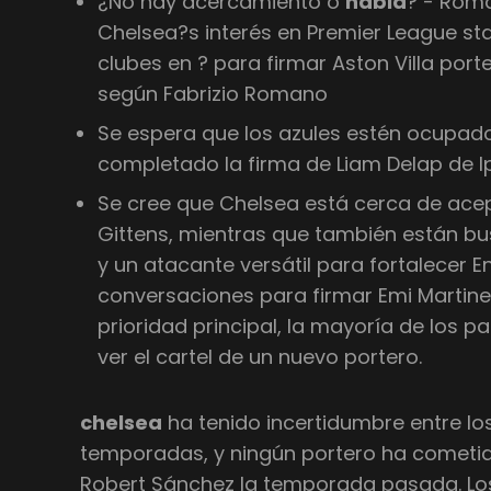
¿No hay acercamiento o
habla
? - Roma
Chelsea?s interés en Premier League st
clubes en ? para firmar Aston Villa port
según Fabrizio Romano
Se espera que los azules estén ocupad
completado la firma de Liam Delap de I
Se cree que Chelsea está cerca de ace
Gittens, mientras que también están bu
y un atacante versátil para fortalecer 
conversaciones para firmar Emi Martinez
prioridad principal, la mayoría de los p
ver el cartel de un nuevo portero.
chelsea
ha tenido incertidumbre entre lo
temporadas, y ningún portero ha cometid
Robert Sánchez la temporada pasada. Lo