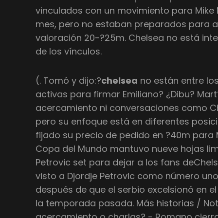
vinculados con un movimiento para Mike 
mes, pero no estaban preparados para a
valoración 20-?25m. Chelsea no está int
de los vínculos.
(. Tomó y dijo:?
chelsea
no están entre lo
activas para firmar Emiliano? ¿Dibu? Mar
acercamiento ni conversaciones como Ch
pero su enfoque está en diferentes posici
fijado su precio de pedido en ?40m para M
Copa del Mundo mantuvo nueve hojas lim
Petrovic set para dejar a los fans deChel
visto a Djordje Petrovic como número un
después de que el serbio excelsionó en e
la temporada pasada. Más historias / Not
acercamiento o charlas? - Romano cierra