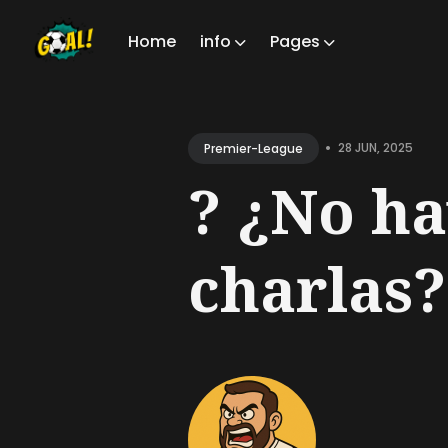
Home
info
Pages
Sear
for
•
28 JUN, 2025
Premier-League
Blog
? ¿No ha
charlas? 