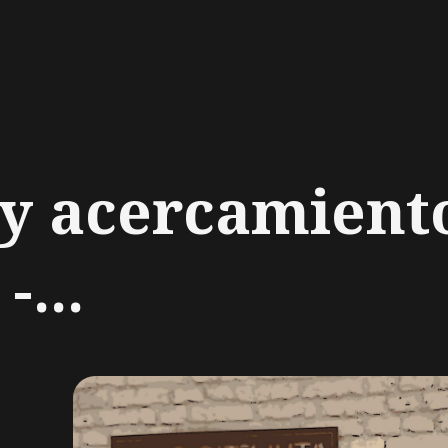
ch
y acercamient
-...