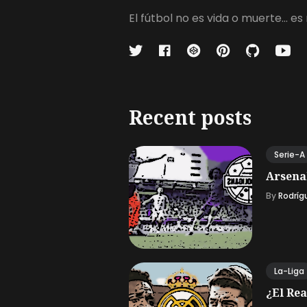
El fútbol no es vida o muerte...
Recent posts
Serie-A
Arsena
By
Rodríg
La-Liga
¿El Rea