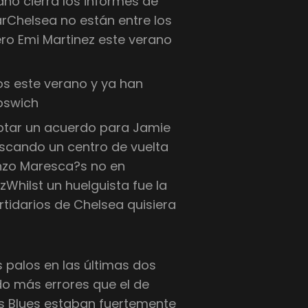
no cierra los informes de
arChelsea no están entre los
ero Emi Martinez este verano
os este verano y ya han
pswich
ptar un acuerdo para Jamie
scando un centro de vuelta
Enzo Maresca?s no en
Whilst un huelguista fue la
artidarios de Chelsea quisiera
s palos en las últimas dos
o más errores que el de
s Blues estaban fuertemente