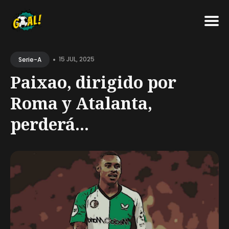
Search
•
for
15 JUL, 2025
Serie-A
Blog
Paixao, dirigido por
Roma y Atalanta,
perderá...