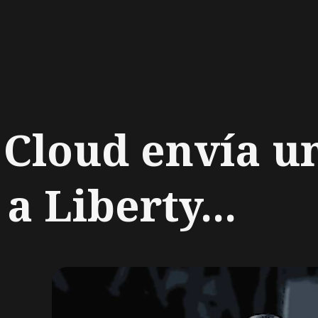
ch
 Cloud envía u
a Liberty...