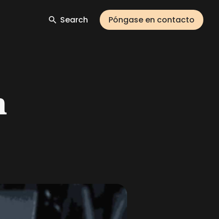
Search
Póngase en contacto
n