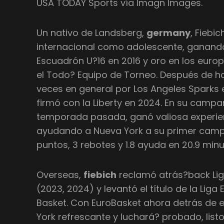
USA TODAY Sports vía Imagn Images.
Un nativo de Landsberg,
germany
, Fiebi
internacional como adolescente, ganand
Escuadrón U?16 en 2016 y oro en los europ
el Todo? Equipo de Torneo. Después de h
veces en general por Los Angeles Sparks
firmó con la Liberty en 2024. En su camp
temporada pasada, ganó valiosa experien
ayudando a Nueva York a su primer cam
puntos, 3 rebotes y 1.8 ayuda en 20.9 minu
Overseas,
fiebich
reclamó atrás?back Li
(2023, 2024) y levantó el título de la Lig
Basket. Con EuroBasket ahora detrás de el
York refrescante y luchará? probado, listo