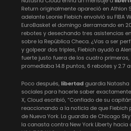
Natasha Cloud envía un mensaje a
liber
Return originalmente apareció en Athlon S
adelante Leonie Fiebich envolvió su FIB
EuroBasket el domingo derramando en 20
rebotes y desechando tres asistencias en
sobre la República Checa. ¿Vas a ser perfe
y golpear dos triples, Fiebich ayudó a Ale
fuerte justo fuera de los cuatro primeros
promediaba 14.8 puntos, 6 rebotes y 2.7 a
Poco después,
libertad
guardia Natasha C
sociales para hacerle saber exactamente
X, Cloud escribió, “Confiado de su capitá
reaccionando a la noticia de que Fiebich 
de Nueva York. La guardia de Chicago Sk
la canasta contra New York Liberty hacia 