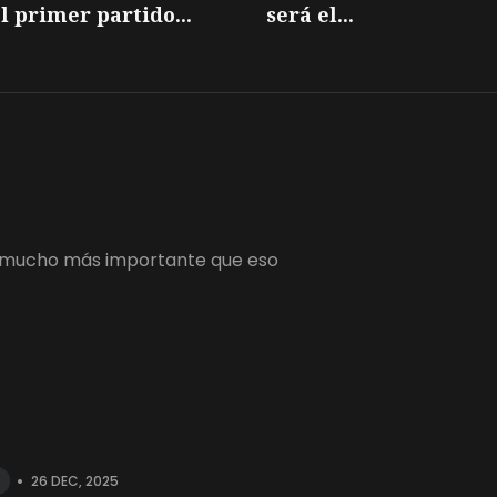
l primer partido...
será el...
 es mucho más importante que eso
•
26 DEC, 2025