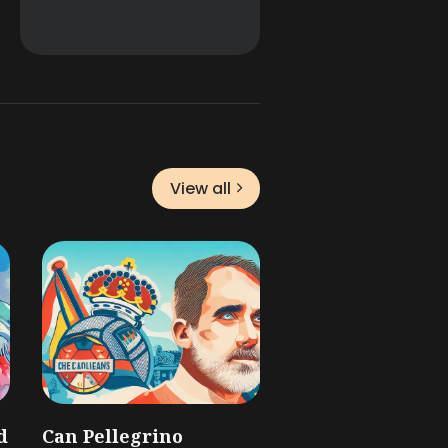
View all
d
Can Pellegrino