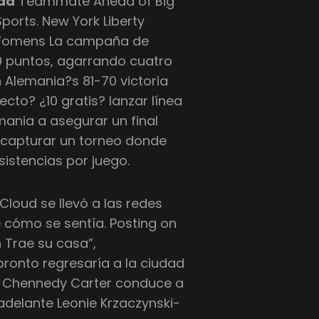
tad
Teammate Ahead of Big
ports. New York Liberty
A Womens La campaña de
 puntos, agarrando cuatro
 Alemania?s 81-70 victoria
cto? ¿10 gratis? lanzar línea
mania a asegurar un final
, capturar un torneo donde
sistencias por juego.
loud se llevó a las redes
 cómo se sentía. Posting on
n Trae su casa”,
pronto regresaría a la ciudad
y Chennedy Carter conduce a
adelante Leonie Krzaczynski-