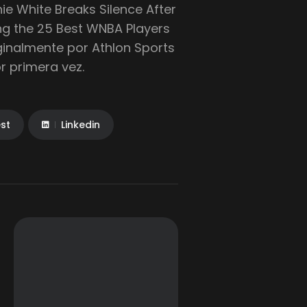
ie White Breaks Silence After
g the 25 Best WNBA Players
iginalmente por Athlon Sports
r primera vez.
est
Linkedin