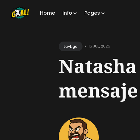
Home
info
Pages
Sear
for
•
15 JUL, 2025
La-Liga
Blog
Natasha
mensaje 