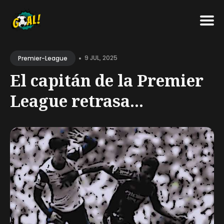
Search
•
for
9 JUL, 2025
Premier-League
Blog
El capitán de la Premier
League retrasa...