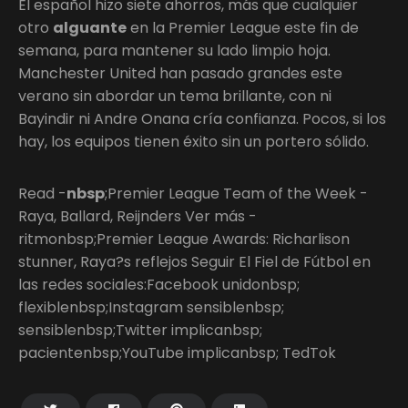
El español hizo siete ahorros, más que cualquier
otro
alguante
en la Premier League este fin de
semana, para mantener su lado limpio hoja.
Manchester United han pasado grandes este
verano sin abordar un tema brillante, con ni
Bayindir ni Andre Onana cría confianza. Pocos, si los
hay, los equipos tienen éxito sin un portero sólido.
Read -
nbsp
;Premier League Team of the Week -
Raya, Ballard, Reijnders Ver más -
ritmonbsp;Premier League Awards: Richarlison
stunner, Raya?s reflejos Seguir El Fiel de Fútbol en
las redes sociales:Facebook unidonbsp;
flexiblenbsp;Instagram sensiblenbsp;
sensiblenbsp;Twitter implicanbsp;
pacientenbsp;YouTube implicanbsp; TedTok