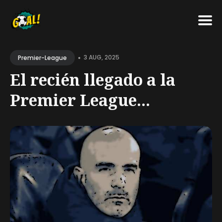
Search
•
for
3 AUG, 2025
Premier-League
Blog
El recién llegado a la
Premier League...