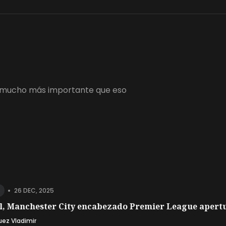
 es mucho más importante que eso
•
26 DEC, 2025
l, Manchester City encabezado Premier League apertu
uez Vladimir