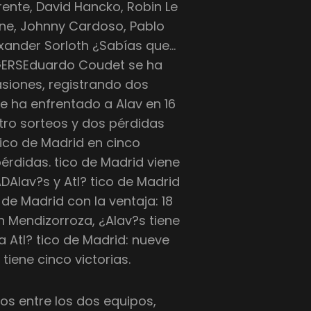
rente, David Hancko, Robin Le
ne, Johnny Cardoso, Pablo
lexander Sorloth ¿Sabías que…
GERSEduardo Coudet se ha
siones, registrando dos
e ha enfrentado a Alav en 16
atro sorteos y dos pérdidas
ico de Madrid en cinco
érdidas. tico de Madrid viene
DAlav?s y Atl? tico de Madrid
de Madrid con la ventaja: 18
 En Mendizorroza, ¿Alav?s tiene
 Atl? tico de Madrid: nueve
 tiene cinco victorias.
gos entre los dos equipos,