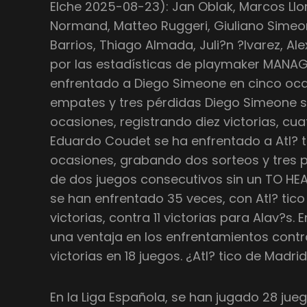
Elche 2025-08-23): Jan Oblak, Marcos Llo
Normand, Matteo Ruggeri, Giuliano Simeo
Barrios, Thiago Almada, Juli?n ?lvarez, A
por las estadísticas de playmaker MANA
enfrentado a Diego Simeone en cinco oca
empates y tres pérdidas Diego Simeone s
ocasiones, registrando diez victorias, cu
Eduardo Coudet se ha enfrentado a Atl? t
ocasiones, grabando dos sorteos y tres p
de dos juegos consecutivos sin un TO HEA
se han enfrentado 35 veces, con Atl? tico 
victorias, contra 11 victorias para Alav?s.
una ventaja en los enfrentamientos contra
victorias en 18 juegos. ¿Atl? tico de Madrid
En la Liga Española, se han jugado 28 jue