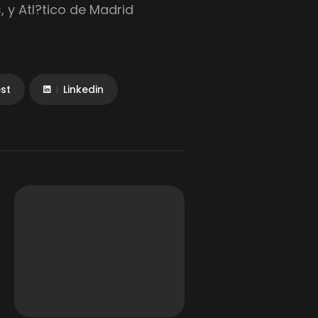
, y Atl?tico de Madrid
est
Linkedin