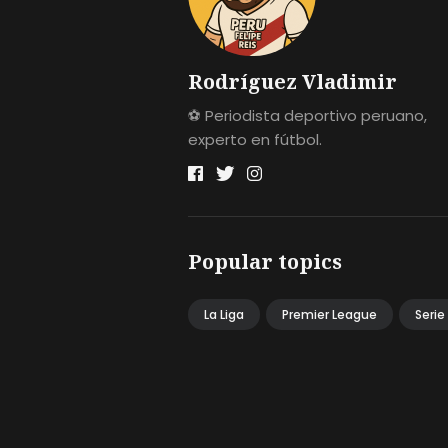
Rodríguez Vladimir
⚽ Periodista deportivo peruano,
experto en fútbol.
Popular topics
La Liga
Premier League
Serie