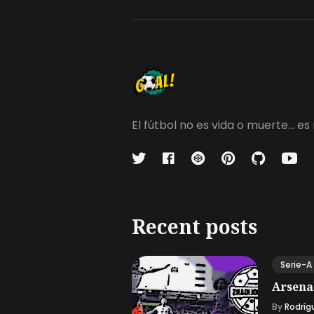
El fútbol no es vida o muerte...
Recent posts
Serie-A
Arsena
By
Rodríg