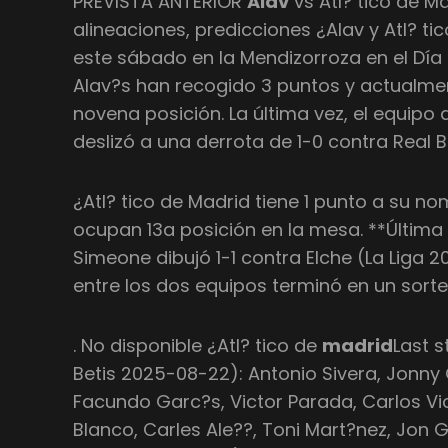
PREVISTA ANTERIOR
Alav
vs Atl? tico de Ma
alineaciones, predicciones ¿Alav y Atl? ti
este sábado en la Mendizorroza en el Día d
Alav?s han recogido 3 puntos y actualme
novena posición. La última vez, el equip
deslizó a una derrota de 1-0 contra Real B
¿Atl? tico de Madrid tiene 1 punto a su 
ocupan 13a posición en la mesa. **Última 
Simeone dibujó 1-1 contra Elche (La Liga 2
entre los dos equipos terminó en un sorte
. No disponible ¿Atl? tico de
madrid
Last s
Betis 2025-08-22): Antonio Sivera, Jonny 
Facundo Garc?s, Victor Parada, Carlos Vic
Blanco, Carles Ale??, Toni Mart?nez, Jon G