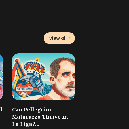
View all
d
Can Pellegrino
Matarazzo Thrive in
La Liga?...