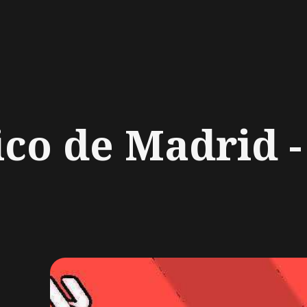
ch
ico de Madrid -