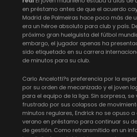
real
El joven madrileño estaba a días de un
en préstamo antes de que el acuerdo caye
Madrid de Palmeiras hace poco más de 
era un héroe absoluto para club y país. D
próximo gran huelguista del fútbol mundia
embargo, el jugador apenas ha presentad
sido etiquetado en su carrera internacion
de minutos para su club.
Carlo Ancelotti?s preferencia por la exper
por su orden de mecanizado y el joven lo
para el equipo de la liga. Sin sorpresa, s
frustrado por sus colapsos de movimiento
minutos regulares, Endrick no se opuso a 
verano en préstamo para continuar su de
de gestión. Como retransmitido en un in