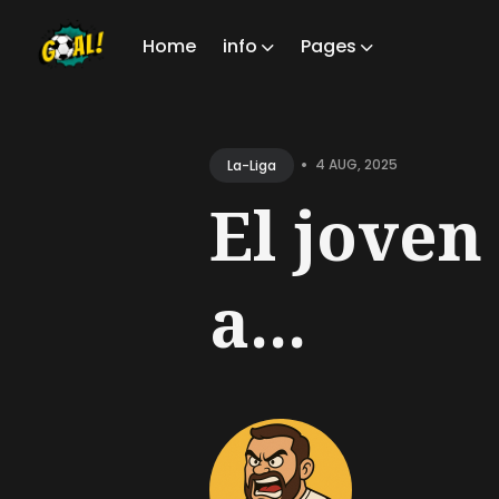
Home
info
Pages
Sear
for
•
4 AUG, 2025
La-Liga
Blog
El joven
a...