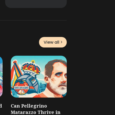
View all
d
Can Pellegrino
Matarazzo Thrive in