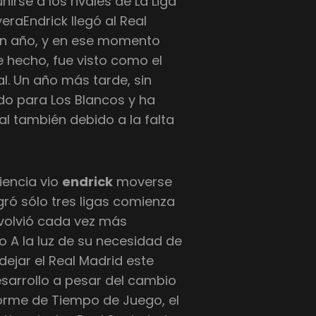
irse a los rivales de La Liga
raEndrick llegó al Real
un año, y en ese momento
e hecho, fue visto como el
l. Un año más tarde, sin
o para Los Blancos y ha
al también debido a la falta
iencia vio
endrick
moverse
gró sólo tres ligas comienza
e volvió cada vez más
 A la luz de su necesidad de
dejar el Real Madrid este
sarrollo a pesar del cambio
forme de Tiempo de Juego, el