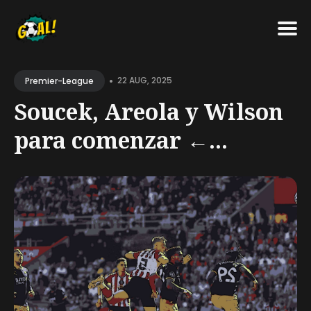
Search
•
for
22 AUG, 2025
Premier-League
Blog
Soucek, Areola y Wilson
para comenzar ←...