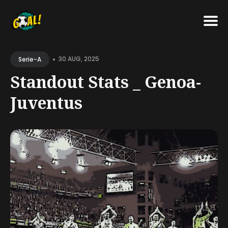
Search
•
for
30 AUG, 2025
Serie-A
Blog
Standout Stats _ Genoa-
Juventus