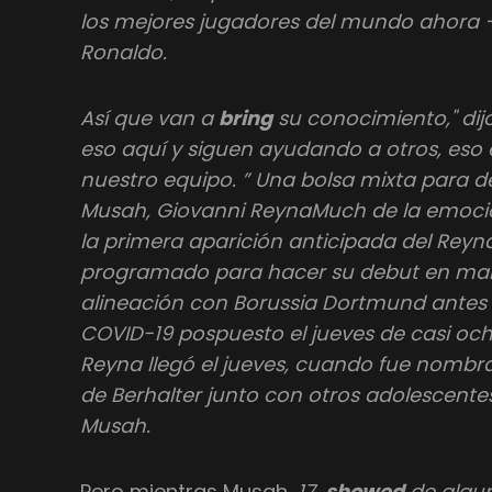
los mejores jugadores del mundo ahora – 
Ronaldo.
Así que van a
bring
su conocimiento," di
eso aquí y siguen ayudando a otros, eso
nuestro equipo. ” Una bolsa mixta para 
Musah, Giovanni ReynaMuch de la emoció
la primera aparición anticipada del Reyn
programado para hacer su debut en marz
alineación con Borussia Dortmund antes 
COVID-19 pospuesto el jueves de casi oc
Reyna llegó el jueves, cuando fue nombra
de Berhalter junto con otros adolescente
Musah.
Pero mientras Musah,
17,
showed
de alguno