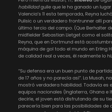
habilidad
guile que le ha ganado un lugar
Valencia’s 11 esta temporada, Reyna luch
Pulisic o un verdadero frontrunner allí par
último tercio del campo. (Que Berhalter 
midfielder Sebastian Lletget como el soli
Reyna, que en Dortmund está acostumbr
máquina de gol todo el mundo en Erling H
de calidad real a veces, él realmente lo hiz
“Su defensa era un buen punto de partida
de 17 años y no parecía así”. La Musah, n
mostró verdadera habilidad. Todavía es e
equipos nacionales (Inglaterra, Ghana e I
decirle, el joven está disfrutando de su t
parecería bien para las posibilidades d