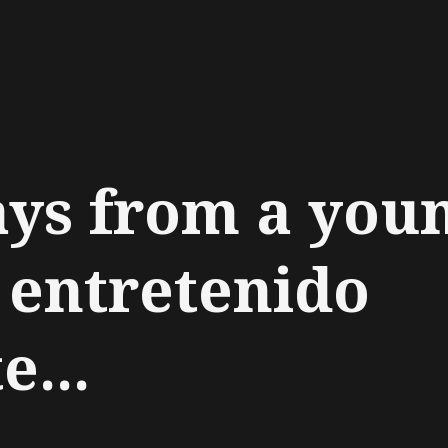
ch
ys from a you
entretenido
e...