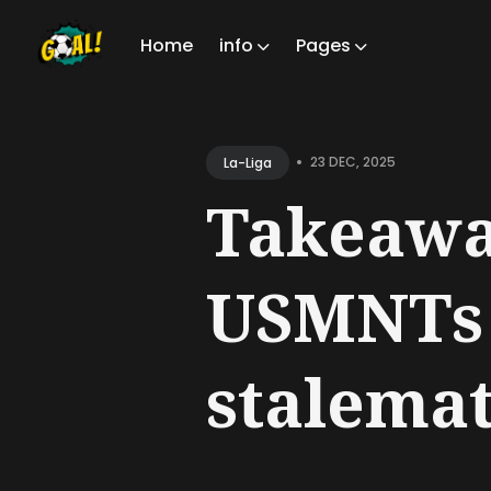
Home
info
Pages
Sear
for
•
23 DEC, 2025
La-Liga
Blog
Takeawa
USMNTs 
stalemat