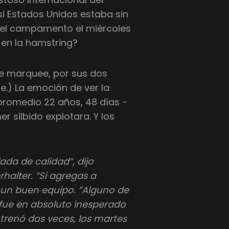
i Estados Unidos estaba sin
jó el campamento el miércoles
 en la hamstring?
e marquee, por sus dos
e.) La emoción de ver la
 promedio 22 años, 48 días -
r silbido explotara. Y los
da de calidad”, dijo
halter. “Si agregas a
e un buen equipo. ”Alguno de
 fue en absoluto inesperado
renó dos veces, los martes