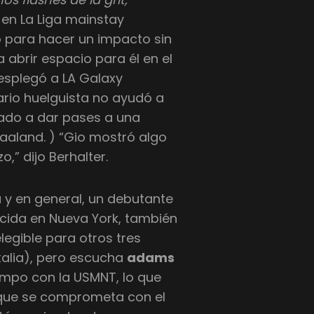
 en La Liga mainstay
ó para hacer un impacto sin
a abrir espacio para él en el
desplegó a LA Galaxy
tario huelguista no ayudó a
ado a dar pases a una
aaland. ) “Gio mostró algo
o,” dijo Berhalter.
 y en general, un debutante
acida en Nueva York, también
legible para otros tres
talia), pero escucha
adams
iempo con la USMNT, lo que
e que se comprometa con el