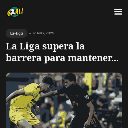
Search
•
for
12 AUG, 2025
La-Liga
Blog
La Liga supera la
barrera para mantener...